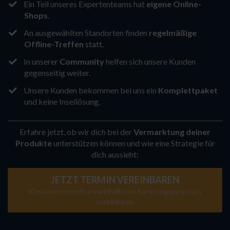
​Ein Teil unseres Expertenteams hat
eigene Online-
Shops
.
​An ausgewählten Standorten finden
regelmäßige
Offline-Treffen
statt.
​In unserer
Community
helfen sich unsere Kunden
gegenseitig weiter.
Unsere Kunden bekommen bei uns ein
Komplettpaket
und keine Insellösung.
Erfahre jetzt, ob wir dich bei der
Vermarktung deiner
Produkte
unterstützen können und wie eine Strategie für
dich aussieht:
JETZT TERMIN VEREINBAREN
Kostenloses und unverbindliches Beratungsgespräch
vereinbaren